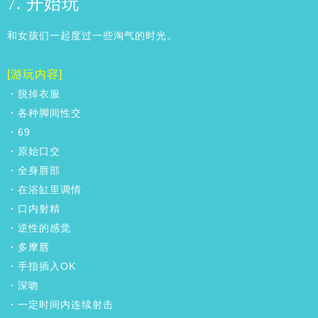
7. 开始玩
和女孩们一起度过一些淘气的时光。
[游玩内容]
・脱掉衣服
・各种脚间性交
・69
・原始口交
・全身唇部
・在浴缸里调情
・口内射精
・逆性的感觉
・多摩唇
・手指插入OK
・深吻
・一定时间内连续射击