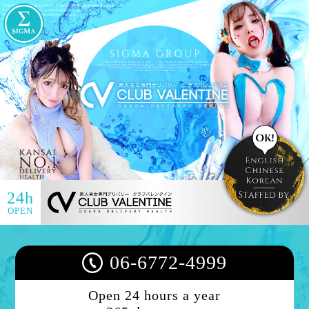
24h
OPEN
06-6772-4999
Open 24 hours a year