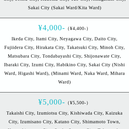
Sakai City (Sakai Ward/Kita Ward)
¥4,000-
（¥4,400-）
Ikeda City, Itami City, Neyagawa City, Daito City,
Fujiidera City, Hirakata City, Takatsuki City, Minoh City,
Matsubara City, Tondabayashi City, Shijonawate City,
Ibaraki City, Izumi City, Habikino City, Sakai City (Nishi
Ward, Higashi Ward), (Minami Ward, Naka Ward, Mihara
Ward)
¥5,000-
（¥5,500-）
Takaishi City, Izumiotsu City, Kishiwada City, Kaizuka
City, Izumisano City, Katano City, Shimamoto Town,