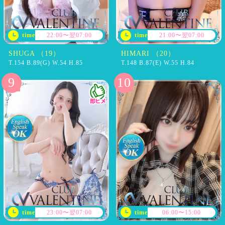
time
22:00〜翌07:00
time
21:00〜翌07:00
SHUGA （19）
HIMARI （20）
T.154 B.89(G) W.54 H.85
T.148 B.87(E) W.55 H.84
time
23:00〜翌07:00
time
06:00〜15:00