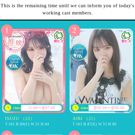
This is the remaining time until we can inform you of today's
working cast members.
time
21:00〜翌07:00
time
翌00:00〜翌06:00
ISUZU （22）
AIRI （21）
T.165 B.89(F) W.55 H.84
T.163 B.87(E) W.55 H.86