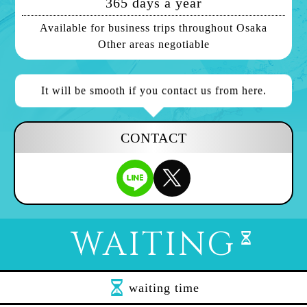
365 days a year
Available for business trips throughout Osaka
Other areas negotiable
It will be smooth if you contact us from here.
CONTACT
WAITING
waiting time