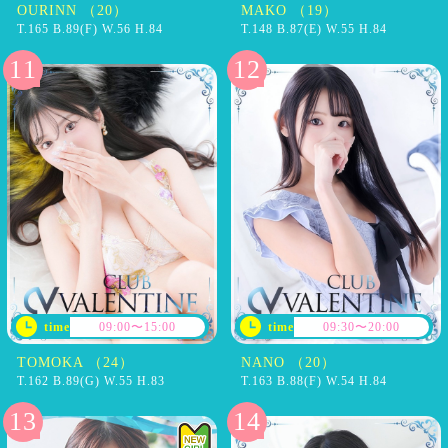
OURINN （20）
MAKO （19）
T.165 B.89(F) W.56 H.84
T.148 B.87(E) W.55 H.84
time
09:00〜15:00
time
09:30〜20:00
TOMOKA （24）
NANO （20）
T.162 B.89(G) W.55 H.83
T.163 B.88(F) W.54 H.84