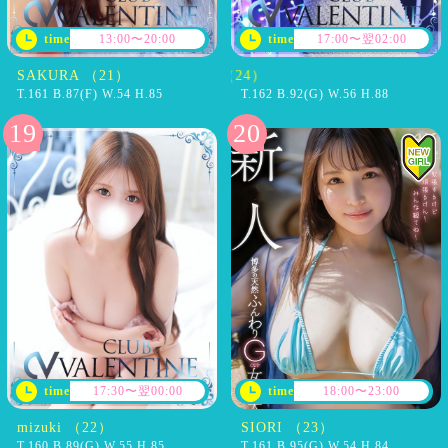
time
13:00〜20:00
time
17:00〜翌02:00
SAKURA （21）
YOZORANOKUROSU （24）
T.161 B.87(F) W.54 H.85
T.162 B.92(G) W.56 H.88
time
17:30〜翌00:00
time
18:00〜23:00
mizuki （22）
SIORI （23）
T.160 B.89(G) W.55 H.85
T.161 B.95(G) W.54 H.84