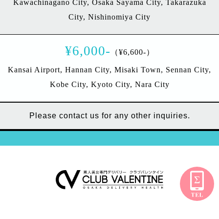
Kawachinagano City, Osaka Sayama City, Takarazuka
City, Nishinomiya City
¥6,000-
（¥6,600-）
Kansai Airport, Hannan City, Misaki Town, Sennan City,
Kobe City, Kyoto City, Nara City
Please contact us for any other inquiries.