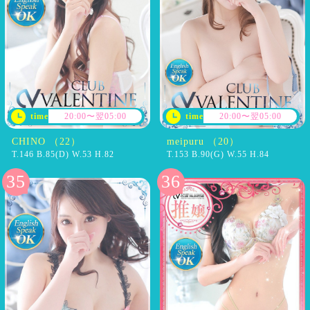
time
20:00〜翌05:00
time
20:00〜翌05:00
CHINO （22）
meipuru （20）
T.146 B.85(D) W.53 H.82
T.153 B.90(G) W.55 H.84