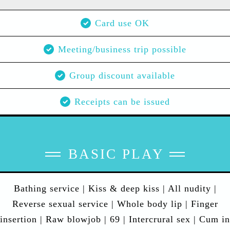
Card use OK
Meeting/business trip possible
Group discount available
Receipts can be issued
BASIC PLAY
Bathing service | Kiss & deep kiss | All nudity |
Reverse sexual service | Whole body lip | Finger
insertion | Raw blowjob | 69 | Intercrural sex | Cum in