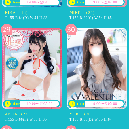
time
19:00〜翌04:00
time
19:00〜翌04:00
RIKA （18）
MIREI （24）
T.155 B.84(D) W.54 H.83
T.158 B.89(G) W.54 H.85
time
19:00〜翌05:00
time
19:00〜翌05:00
AKUA （22）
YURI （20）
T.155 B.88(F) W.55 H.85
T.156 B.86(D) W.55 H.84