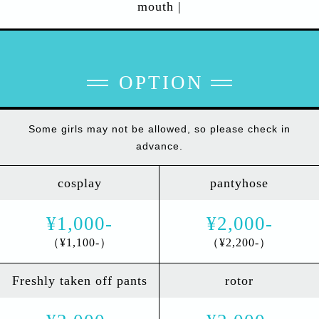
mouth |
OPTION
Some girls may not be allowed, so please check in
advance.
cosplay
pantyhose
¥1,000-
¥2,000-
（¥1,100-）
（¥2,200-）
Freshly taken off pants
rotor