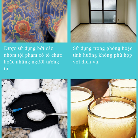
Được sử dụng bởi các
Sử dụng trong phòng hoặc
nhóm tội phạm có tổ chức
tình huống không phù hợp
hoặc những người tương
với dịch vụ.
tự