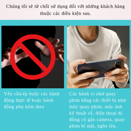
Chúng tôi sẽ từ chối sử dụng đối với những khách hàng
thuộc các điều kiện sau.
Yêu cầu/ép buộc các hành
Các hành vi như quay
động thực tế hoặc hành
phim bằng các thiết bị như
động phụ kèm theo
máy quay phim, máy ảnh
kỹ thuật số, điện thoại di
động có gắn camera, quay
phim bí mật, nghe lén.