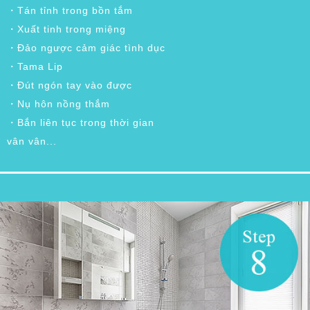
・Tán tỉnh trong bồn tắm
・Xuất tinh trong miệng
・Đảo ngược cảm giác tình dục
・Tama Lip
・Đút ngón tay vào được
・Nụ hôn nồng thắm
・Bắn liên tục trong thời gian
vân vân...