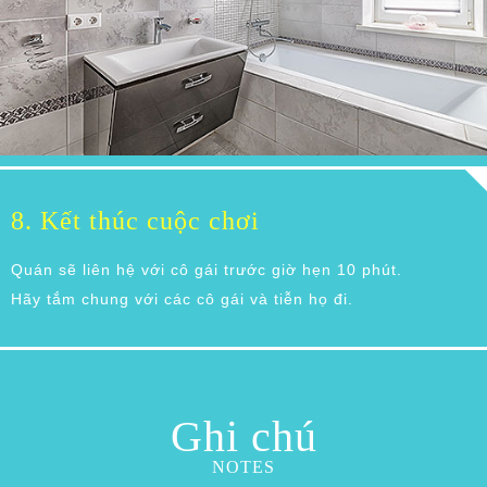
8. Kết thúc cuộc chơi
Quán sẽ liên hệ với cô gái trước giờ hẹn 10 phút.
Hãy tắm chung với các cô gái và tiễn họ đi.
Ghi chú
NOTES