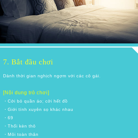
7. Bắt đầu chơi
Dành thời gian nghịch ngợm với các cô gái.
[Nội dung trò chơi]
・Cởi bỏ quần áo; cởi hết đồ
・Giới tính xuyên sọ khác nhau
・69
・Thổi kèn thô
・Môi toàn thân